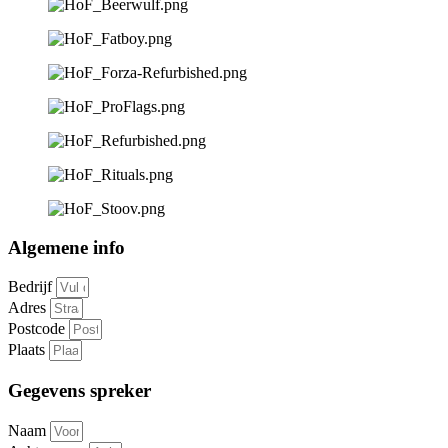
Algemene info
Bedrijf
Adres
Postcode
Plaats
Gegevens spreker
Naam