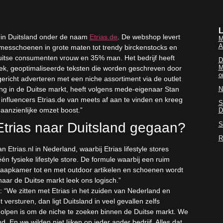
L
t in Duitsland onder de naam
Etrias.de
. De webshop levert
M
A
amesschoenen in grote maten tot trendy birckenstocks en
uitse consumenten vrouw en 35% man. Het bedrijf heeft
D
M
k, geoptimaliseerde teksten die worden geschreven door
o
gericht adverteren met een niche assortiment via de outlet
ng in de Duitse markt, heeft volgens mede-eigenaar Stan
N
 influencers Etrias.de van meets af aan te vinden en kreeg
S
 aanzienlijke omzet boost.”
D
trias naar Duitsland gegaan?
S
R
Etrias.nl in Nederland, waarbij Etrias lifestyle stores
één fysieke lifestyle store. De formule waarbij een ruim
laapkamer tot en met outdoor artikelen en schoenen wordt
aar de Duitse markt leek ons logisch.”
: “We zitten met Etrias in het zuiden van Nederland en
ersturen, dan ligt Duitsland in veel gevallen zelfs
eholpen is om de niche te zoeken binnen de Duitse markt. We
En we wilden niet lijken op ieder ander bedrijf. Alles dat