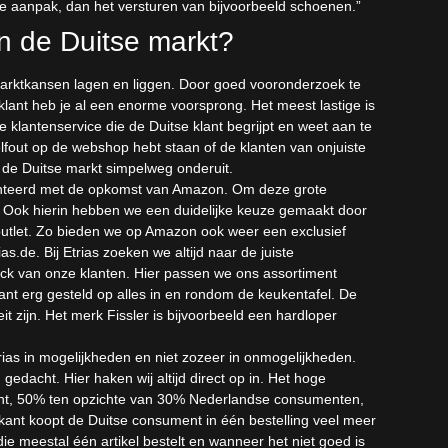
ke aanpak, dan het versturen van bijvoorbeeld schoenen.”
en de Duitse markt?
rktkansen lagen en liggen. Door goed vooronderzoek te
lant heb je al een enorme voorsprong. Het meest lastige is
de klantenservice die de Duitse klant begrijpt en weet aan te
lfout op de webshop hebt staan of de klanten van onjuiste
in de Duitse markt simpelweg onderuit.
onteerd met de opkomst van Amazon. Om deze grote
n. Ook hierin hebben we een duidelijke keuze gemaakt door
utlet. Zo bieden we op Amazon ook weer een exclusief
.de. Bij Etrias zoeken we altijd naar de juiste
ck van onze klanten. Hier passen we ons assortiment
ant erg gesteld op alles in en rondom de keukentafel. De
t zijn. Het merk Fissler is bijvoorbeeld een hardloper
trias in mogelijkheden en niet zozeer in onmogelijkheden.
gedacht. Hier haken wij altijd direct op in. Het hoge
nt, 50% ten opzichte van 30% Nederlandse consumenten,
nt koopt de Duitse consument in één bestelling veel meer
 die meestal één artikel bestelt en wanneer het niet goed is