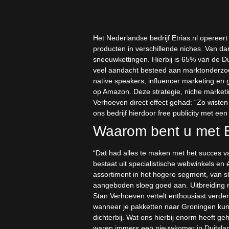
Het Nederlandse bedrijf Etrias.nl opereer
producten in verschillende niches. Van d
sneeuwkettingen. Hierbij is 65% van de D
veel aandacht besteed aan marktonderzoe
native speakers, influencer marketing en 
op Amazon. Deze strategie, niche marketi
Verhoeven direct effect gehad: “Zo wisten
ons bedrijf hierdoor free publicity met een
Waarom bent u met E
“Dat had alles te maken met het succes van 
bestaat uit specialistische webwinkels en 
assortiment in het hogere segment, van s
aangeboden sloeg goed aan. Uitbreiding n
Stan Verhoeven vertelt enthousiast verder
wanneer je pakketten naar Groningen kunt v
dichterbij. Wat ons hierbij enorm heeft g
waren immers een nieuwkomer in Duitsland. 