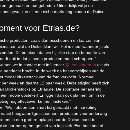
rent gemaakt en aangeboden. Uiteindelijk wil je de
In ons geval kon dit met niche marketing binnen de Duitse
oment voor Etrias.de?
t niche producten, zoals damesschoenen en laarzen van
es aan wat de Duitse klant wil. Het is mooi wanneer je als
evonden. Dit betekent dat we bij elke stap de behoefte van
houdt ook in dat je soms producten moet schrappen.”
amen we in contact met influencer
@Leoniemaraaa
die via
e aandacht bracht. In de week na het verschijnen van de
et model birkenstock van de foto verkocht. Normaal
r per week en daarna 12 paar week. Deze stijging heeft zich
an Birckenstocks op Etrias.de. De spontane benadering
 een mooie opsteker! Er liggen dan ook plannen om in de
eting nog effectiever kunnen insteken.”
der: “We hebben een short list gemaakt met marketing
m naast hoogwaardige schoenen, producten voor onderweg
timent in een grotere oplage naar de Duitse markt te
iste partner op het gebied van logistiek. Een heel bed of