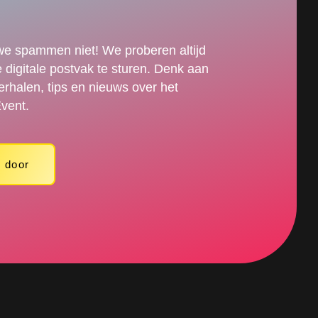
e spammen niet! We proberen altijd
je digitale postvak te sturen. Denk aan
erhalen, tips en nieuws over het
vent.
 door