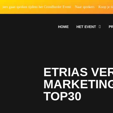
gaan spreken tijdens het CrossBorder Event
Naar sprekers
Koop je ticket
HOME
HET EVENT
P
ETRIAS VE
MARKETING
TOP30