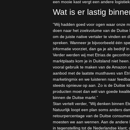
een mooie kast vergt een andere logistie
Wat is er lastig binn
“Wij hadden goed voor ogen waar onze ma
doen naar het zoekvolume van de Duitse k
om de juiste native vertaler te vinden en 
spreken. Wanneer je bijvoorbeeld één spe
informatie voorziet, dan ga je als bedrijf 
Verder werden wij met Etrias.de geconfr
marktplaats kom je in Duitsland niet hee
vooral gebruik te maken van de Amazon o
aanbod met de laatste musthaves van Etrias
marketingmix en we luisteren naar feedba
steeds opnieuw op aan. Zo is de Duitse kl
producten moet dan wél van goede kwalitei
binnen de Duitse markt.”
Stan vertelt verder, “Wij denken binnen E
Natuurlijk loopt een plan soms anders dan 
retourpercentage van de Duitse consume
moesten we aan wennen. Aan de andere ka
in tegenstelling tot de Nederlandse klant;