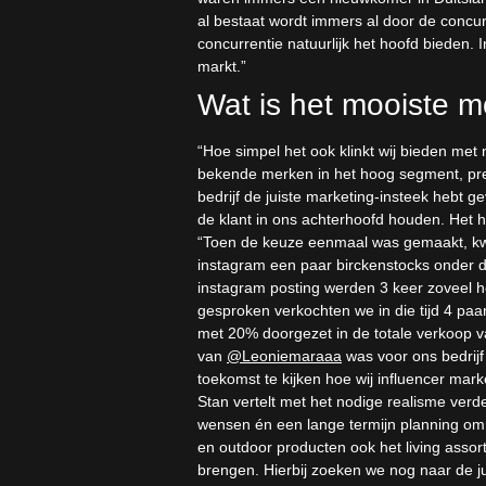
al bestaat wordt immers al door de concur
concurrentie natuurlijk het hoofd bieden. 
markt.”
Wat is het mooiste m
“Hoe simpel het ook klinkt wij bieden me
bekende merken in het hoog segment, preci
bedrijf de juiste marketing-insteek hebt g
de klant in ons achterhoofd houden. Het 
“Toen de keuze eenmaal was gemaakt, kw
instagram een paar birckenstocks onder d
instagram posting werden 3 keer zoveel h
gesproken verkochten we in die tijd 4 paa
met 20% doorgezet in de totale verkoop v
van
@Leoniemaraaa
was voor ons bedrijf
toekomst te kijken hoe wij influencer mark
Stan vertelt met het nodige realisme ver
wensen én een lange termijn planning o
en outdoor producten ook het living assor
brengen. Hierbij zoeken we nog naar de ju