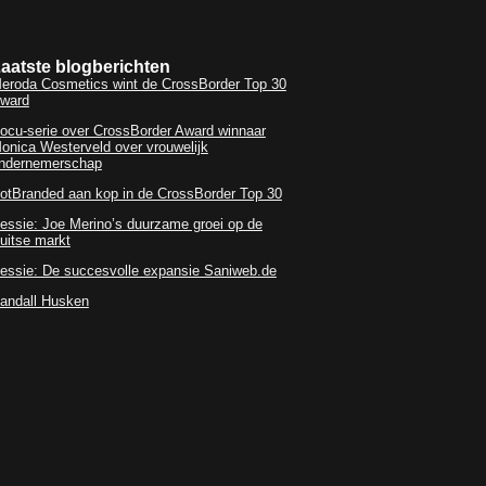
aatste blogberichten
eroda Cosmetics wint de CrossBorder Top 30
ward
ocu-serie over CrossBorder Award winnaar
onica Westerveld over vrouwelijk
ndernemerschap
otBranded aan kop in de CrossBorder Top 30
essie: Joe Merino’s duurzame groei op de
uitse markt
essie: De succesvolle expansie Saniweb.de
andall Husken