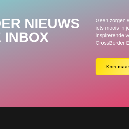
ER NIEUWS
Geen zorgen w
iets moois in 
E INBOX
inspirerende v
CrossBorder E
Kom maar