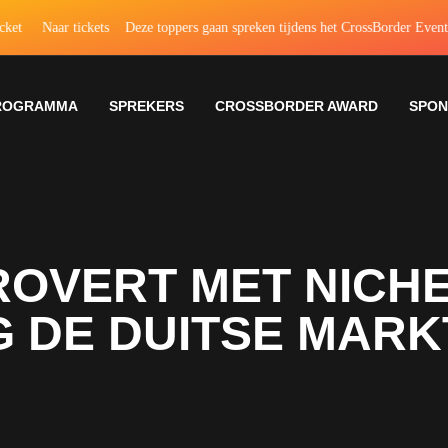
Naar tickets
Deze toppers gaan spreken tijdens het CrossBorder Event
Naa
ROGRAMMA
SPREKERS
CROSSBORDER AWARD
SPO
ROVERT MET NICH
 DE DUITSE MARK