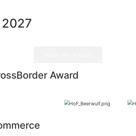
 2027
Bekijk hier de foto's
rossBorder Award
-commerce