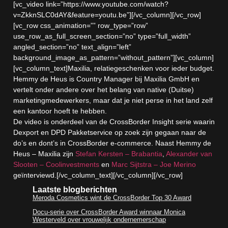
[vc_video link=”https://www.youtube.com/watch?
v=ZkknSLC0dAY&feature=youtu.be”][/vc_column][/vc_row]
[vc_row css_animation=”” row_type=”row”
use_row_as_full_screen_section=”no” type=”full_width”
angled_section=”no” text_align=”left”
background_image_as_pattern=”without_pattern”][vc_column]
[vc_column_text]Maxilia, relatiegeschenken voor ieder budget.
Hemmy de Heus is Country Manager bij Maxilia GmbH en
vertelt onder andere over het belang van native (Duitse)
marketingmedewerkers, maar dat je niet perse in het land zelf
een kantoor hoeft te hebben.
De video is onderdeel van de CrossBorder Insight serie waarin
Dexport en DPD Pakketservice op zoek zijn gegaan naar de
do’s en dont’s in CrossBorder e-commerce. Naast Hemmy de
Heus – Maxilia zijn
Stefan Kersten – Brabantia
,
Alexander van
Slooten – Coolinvestments
en
Marc Sijtstra – Joe Merino
geïnterviewd.[/vc_column_text][/vc_column][/vc_row]
Laatste blogberichten
Meroda Cosmetics wint de CrossBorder Top 30 Award
Docu-serie over CrossBorder Award winnaar Monica
Westerveld over vrouwelijk ondernemerschap