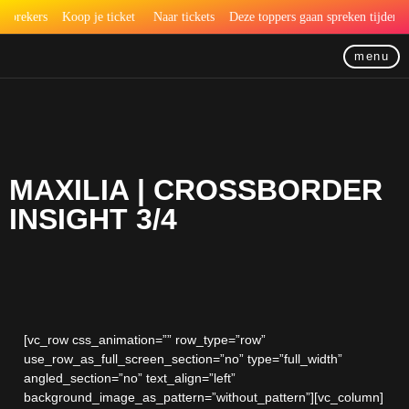
sprekers
Koop je ticket
Naar tickets
Deze toppers gaan spreken tijdens 
menu
MAXILIA | CROSSBORDER
INSIGHT 3/4
[vc_row css_animation=”” row_type=”row”
use_row_as_full_screen_section=”no” type=”full_width”
angled_section=”no” text_align=”left”
background_image_as_pattern=”without_pattern”][vc_column]