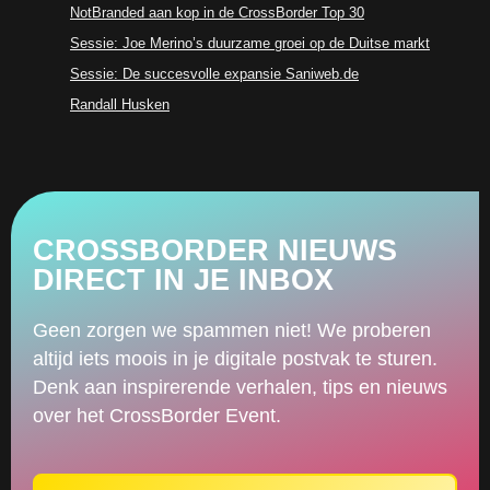
NotBranded aan kop in de CrossBorder Top 30
Sessie: Joe Merino’s duurzame groei op de Duitse markt
Sessie: De succesvolle expansie Saniweb.de
Randall Husken
CROSSBORDER NIEUWS
DIRECT IN JE INBOX
Geen zorgen we spammen niet! We proberen
altijd iets moois in je digitale postvak te sturen.
Denk aan inspirerende verhalen, tips en nieuws
over het CrossBorder Event.