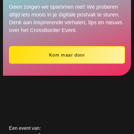
Geen zorgen we spammen niet! We proberen
altijd iets moois in je digitale postvak te sturen.
Denk aan inspirerende verhalen, tips en nieuws
over het CrossBorder Event.
Kom maar door
Een event van: