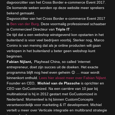
dagvoorzitter van het Cross Border e-commerce Event 2017.
De komende weken worden op deze website meer sprekers
bekend gemaakt.
Dagvoorzitter van het Cross Border e-commerce Event 2017
is
Ben van der Burg
. Deze voormalig professioneel schaatser
is Commercieel Directeur van
Triple IT
.
De tijd dat u een webshop winstgevend kon opstarten in het
buitenland is voor veel bedrijven voorbij. Sterker nog, Marco
Coninx is van mening dat als je online producten wilt gaan
verkopen in het buitenland u beter geen webshop kunt
beginnen.
Fabian Nijlant,
Playhead China, so called ‘internet
entrepreneur, doet zijn succes uit de doeken. Het exacte
programma blijft nog heel even geheim 😉 … maar wordt
binnenkort onthuld.
Lees hier alvast meer over Fabian Nijlant.
Founder en CEO,
Michiel van de Plassche
is oprichter en
CEO van GoCustomized. Na een carrière van 10 jaar bij
multinational is hij in 2012 gestart met GoCustomized in
Nederland. Momenteel is hij binnen CustomConcepts
verantwoordelijk voor marketing & IT development. Michiel
vertelt u meer over Verticale integratie en multibrand strategie