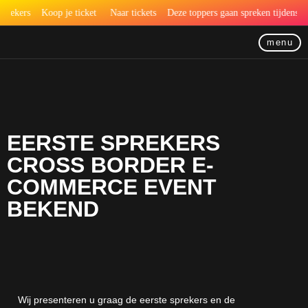
prekers
Koop je ticket
Naar tickets
Deze toppers gaan spreken tijdens he
menu
EERSTE SPREKERS
CROSS BORDER E-
COMMERCE EVENT
BEKEND
Wij presenteren u graag de eerste sprekers en de