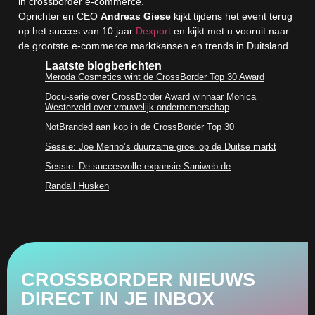
in crossborder e-commerce.
Oprichter en CEO
Andreas Giese
kijkt tijdens het event terug
op het succes van 10 jaar
Dexport
en kijkt met u vooruit naar
de grootste e-commerce marktkansen en trends in Duitsland.
Laatste blogberichten
Meroda Cosmetics wint de CrossBorder Top 30 Award
Docu-serie over CrossBorder Award winnaar Monica
Westerveld over vrouwelijk ondernemerschap
NotBranded aan kop in de CrossBorder Top 30
Sessie: Joe Merino’s duurzame groei op de Duitse markt
Sessie: De succesvolle expansie Saniweb.de
Randall Husken
CROSSBORDER NIEUWS
DIRECT IN JE INBOX