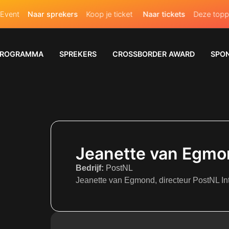
nt
Naar sprekers
Koop je ticket
Naar tickets
Deze toppers 
PROGRAMMA
SPREKERS
CROSSBORDER AWARD
SPO
Jeanette van Egmo
Bedrijf:
PostNL
Jeanette van Egmond, directeur PostNL Int