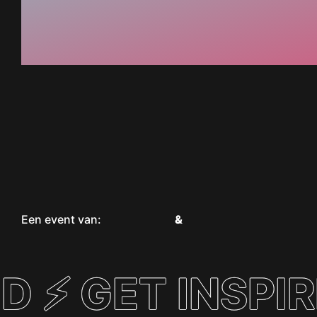
Een event van:
&
 ⚡ GET INSPIR