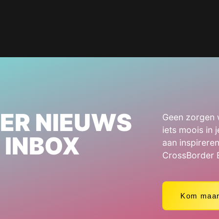
ER NIEUWS
Geen zorgen w
iets moois in 
E INBOX
aan inspirere
CrossBorder 
Kom maar