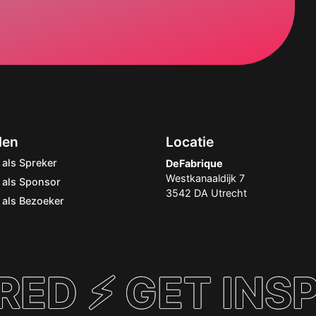
den
Locatie
als Spreker
DeFabrique
Westkanaaldijk 7
als Sponsor
3542 DA Utrecht
als Bezoeker
RED ⚡ GET INSP