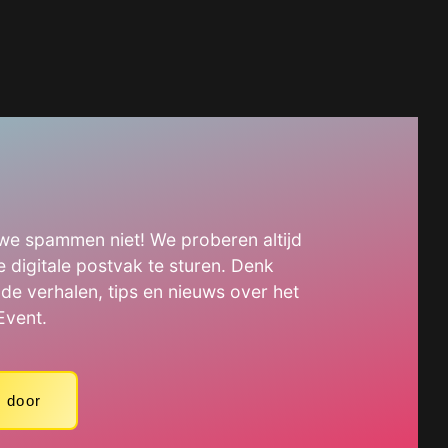
e spammen niet! We proberen altijd
je digitale postvak te sturen. Denk
nde verhalen, tips en nieuws over het
Event.
 door