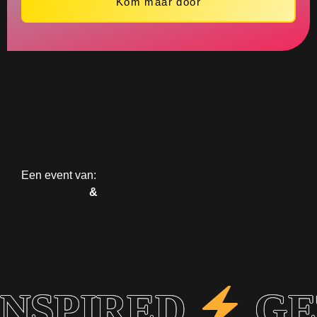
Kom maar door
Een event van:
&
INSPIRED
GE