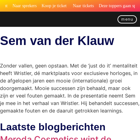
vent
Naar sprekers
Koop je ticket
Naar tickets
Deze toppers gaan sprek
menu
Sem van der Klauw
Zonder vallen, geen opstaan. Met de ‘just do it’ mentaliteit
heeft Wristler, dé marktplaats voor exclusieve horloges, in
de afgelopen jaren een mooie (internationale) groei
doorgemaakt. Mooie successen zijn behaald, maar ook
zijn er veel fouten gemaakt. In de presentatie neemt Sem
je mee in het verhaal van Wristler. Hij behandelt successen,
gemaakte fouten en de daaruit getrokken learnings.
Laatste blogberichten
Meroda Cosmetics wint de