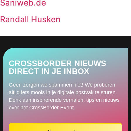
Saniweb.de
Randall Husken
CROSSBORDER NIEUWS
DIRECT IN JE INBOX
Geen zorgen we spammen niet! We proberen
altijd iets moois in je digitale postvak te sturen.
Denk aan inspirerende verhalen, tips en nieuws
over het CrossBorder Event.