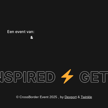
Een event van:
&
NSPIRED
GET
© CrossBorder Event 2025 , by
Dexport
&
Twinkle