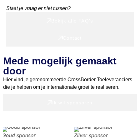
Staat je vraag er niet tussen?
Bekijk alle FAQ's
Contact
Mede mogelijk gemaakt
door
Hier vind je gerenommeerde CrossBorder Toeleveranciers
die je helpen om je internationale groei te realiseren.
Ik wil sponsoren
oud sponsor
Zilver sponsor