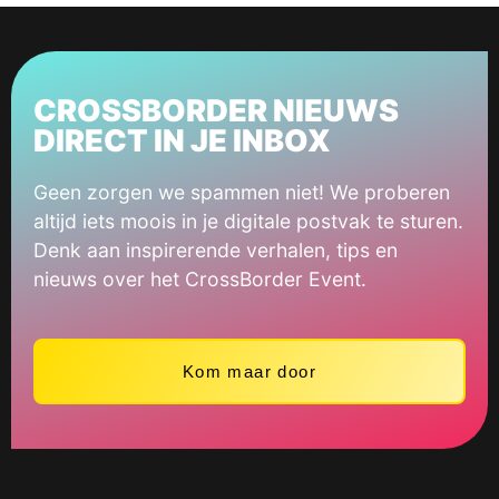
CROSSBORDER NIEUWS
DIRECT IN JE INBOX
Geen zorgen we spammen niet! We proberen
altijd iets moois in je digitale postvak te sturen.
Denk aan inspirerende verhalen, tips en
nieuws over het CrossBorder Event.
Kom maar door