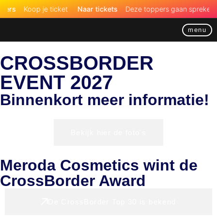
ers
Koop je ticket
Naar tickets
Deze toppers gaan spreken tij
menu
CROSSBORDER
EVENT 2027
Binnenkort meer informatie!
Bekijk hier de foto's
Meroda Cosmetics wint de
CrossBorder Award
De CrossBorder Top 30 is bekend