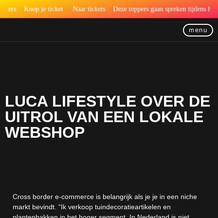
ekers
Koop je ticket
Naar tickets
Deze toppers gaan spreken tijdens het 
menu
LUCA LIFESTYLE OVER DE
UITROL VAN EEN LOKALE
WEBSHOP
Cross border e-commerce is belangrijk als je je in een niche
markt bevindt. “Ik verkoop tuindecoratieartikelen en
plantenbakken in het hoger segment. In Nederland is niet