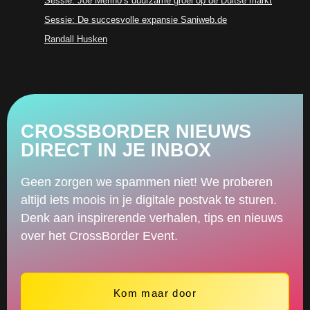
Sessie: Joe Merino’s duurzame groei op de Duitse markt
Sessie: De succesvolle expansie Saniweb.de
Randall Husken
CROSSBORDER NIEUWS
DIRECT IN JE INBOX
Geen zorgen we spammen niet! We proberen
altijd iets moois in je digitale postvak te sturen.
Denk aan inspirerende verhalen, tips en nieuws
over het CrossBorder Event.
Kom maar door