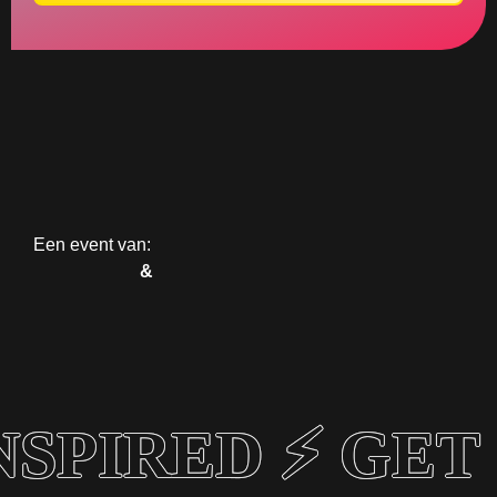
Een event van:
&
NSPIRED ⚡ GET 