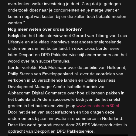
overdenken welke investering je doet. Zorg dat je gedegen
onderzoek doet naar je concurrenten en je marge want er
komen nogal wat kosten bij en die zullen toch betaald moeten
worden.”
Nog meer weten over cross border?
Bekijk dan het hele interview met Gerard van Tilborg van Luca
Lifestyle en alle video interviews met andere snelgroeiende
ondernemers in het buitenland. In deze
cross border serie
laten Dexport en DPD Pakketservice vijf ondernemers aan het
woord over hun succesformules.
Eerder vertelde Rick Molenaar over de ambitie van Helloprint,
Philip Steens van Enveloppenland.nl over de voordelen van
verkopen in 10 verschillende landen en Online Business
Development Manager Aimée-Isabelle Roerink van
Alphacomm Digital Commerce over hoe zij kansen pakken in
het buitenland. Andere succesvolle bedrijven die het snelst
groeien in het buitenland vind je op
www.crossborder30.nl
.
Door het delen van succesfactoren en tips dragen deze
ondernemers bij aan innovatie in e-commerce in Nederland.
Deze film werd geproduceerd door 25 EPS Videoproducties in
opdracht van Dexport en DPD Pakketservice.