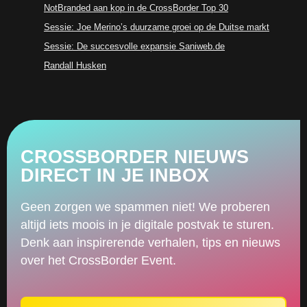
NotBranded aan kop in de CrossBorder Top 30
Sessie: Joe Merino’s duurzame groei op de Duitse markt
Sessie: De succesvolle expansie Saniweb.de
Randall Husken
CROSSBORDER NIEUWS
DIRECT IN JE INBOX
Geen zorgen we spammen niet! We proberen
altijd iets moois in je digitale postvak te sturen.
Denk aan inspirerende verhalen, tips en nieuws
over het CrossBorder Event.