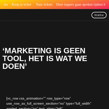
ers
Koop je ticket
Naar tickets
Deze toppers gaan spreken tijdens het C
menu
‘MARKETING IS GEEN
TOOL, HET IS WAT WE
DOEN’
[vc_row css_animation=”” row_type=”row”
use_row_as_full_screen_section=”no” type=”full_width”
angled_section=”no” text_align=”left”