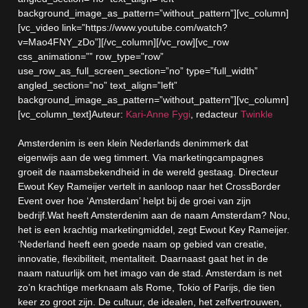
background_image_as_pattern=”without_pattern”][vc_column]
[vc_video link=”https://www.youtube.com/watch?
v=Mao4FNY_zDo”][/vc_column][/vc_row][vc_row
css_animation=”” row_type=”row”
use_row_as_full_screen_section=”no” type=”full_width”
angled_section=”no” text_align=”left”
background_image_as_pattern=”without_pattern”][vc_column]
[vc_column_text]Auteur:
Kari-Anne Fygi
, redacteur
Twinkle
Amsterdenim is een klein Nederlands denimmerk dat
eigenwijs aan de weg timmert. Via marketingcampagnes
groeit de naamsbekendheid in de wereld gestaag. Directeur
Ewout Key Rameijer vertelt in aanloop naar het CrossBorder
Event over hoe ‘Amsterdam’ helpt bij de groei van zijn
bedrijf.Wat heeft Amsterdenim aan de naam Amsterdam? Nou,
het is een krachtig marketingmiddel, zegt Ewout Key Rameijer.
‘Nederland heeft een goede naam op gebied van creatie,
innovatie, flexibiliteit, mentaliteit. Daarnaast gaat het in de
naam natuurlijk om het imago van de stad. Amsterdam is net
zo’n krachtige merknaam als Rome, Tokio of Parijs, die tien
keer zo groot zijn. De cultuur, de idealen, het zelfvertrouwen,