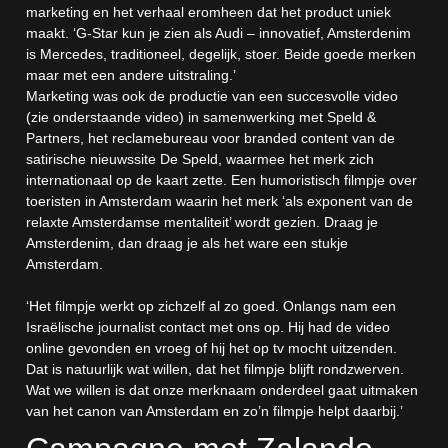
marketing en het verhaal eromheen dat het product uniek
maakt. ‘G-Star kun je zien als Audi – innovatief, Amsterdenim
is Mercedes, traditioneel, degelijk, stoer. Beide goede merken
maar met een andere uitstraling.’
Marketing was ook de productie van een succesvolle video
(zie onderstaande video) in samenwerking met Speld &
Partners, het reclamebureau voor branded content van de
satirische nieuwssite De Speld, waarmee het merk zich
internationaal op de kaart zette. Een humoristisch filmpje over
toeristen in Amsterdam waarin het merk ‘als exponent van de
relaxte Amsterdamse mentaliteit’ wordt gezien. Draag je
Amsterdenim, dan draag je als het ware een stukje
Amsterdam.
‘Het filmpje werkt op zichzelf al zo goed. Onlangs nam een
Israëlische journalist contact met ons op. Hij had de video
online gevonden en vroeg of hij het op tv mocht uitzenden.
Dat is natuurlijk wat willen, dat het filmpje blijft rondzwerven.
Wat we willen is dat onze merknaam onderdeel gaat uitmaken
van het canon van Amsterdam en zo’n filmpje helpt daarbij.’