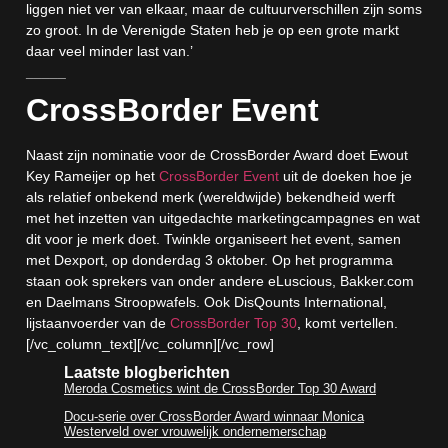
liggen niet ver van elkaar, maar de cultuurverschillen zijn soms
zo groot. In de Verenigde Staten heb je op een grote markt
daar veel minder last van.’
_____
CrossBorder Event
Naast zijn nominatie voor de CrossBorder Award doet Ewout
Key Rameijer op het
CrossBorder Event
uit de doeken hoe je
als relatief onbekend merk (wereldwijde) bekendheid werft
met het inzetten van uitgedachte marketingcampagnes en wat
dit voor je merk doet. Twinkle organiseert het event, samen
met Dexport, op donderdag 3 oktober. Op het programma
staan ook sprekers van onder andere eLuscious, Bakker.com
en Daelmans Stroopwafels. Ook DisQounts International,
lijstaanvoerder van de
CrossBorder Top 30
, komt vertellen.
[/vc_column_text][/vc_column][/vc_row]
Laatste blogberichten
Meroda Cosmetics wint de CrossBorder Top 30 Award
Docu-serie over CrossBorder Award winnaar Monica
Westerveld over vrouwelijk ondernemerschap