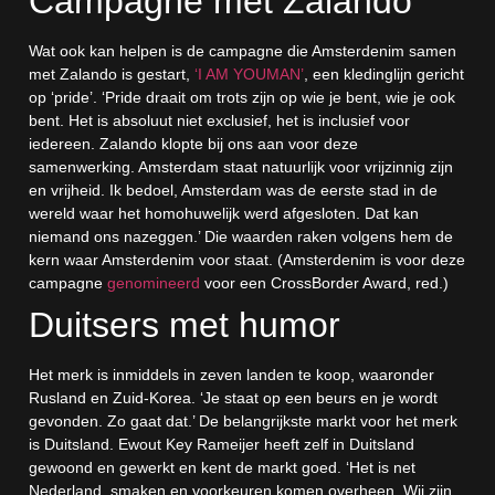
Campagne met Zalando
Wat ook kan helpen is de campagne die Amsterdenim samen
met Zalando is gestart,
‘I AM YOUMAN’
, een kledinglijn gericht
op ‘pride’. ‘Pride draait om trots zijn op wie je bent, wie je ook
bent. Het is absoluut niet exclusief, het is inclusief voor
iedereen. Zalando klopte bij ons aan voor deze
samenwerking. Amsterdam staat natuurlijk voor vrijzinnig zijn
en vrijheid. Ik bedoel, Amsterdam was de eerste stad in de
wereld waar het homohuwelijk werd afgesloten. Dat kan
niemand ons nazeggen.’ Die waarden raken volgens hem de
kern waar Amsterdenim voor staat. (Amsterdenim is voor deze
campagne
genomineerd
voor een CrossBorder Award, red.)
Duitsers met humor
Het merk is inmiddels in zeven landen te koop, waaronder
Rusland en Zuid-Korea. ‘Je staat op een beurs en je wordt
gevonden. Zo gaat dat.’ De belangrijkste markt voor het merk
is Duitsland. Ewout Key Rameijer heeft zelf in Duitsland
gewoond en gewerkt en kent de markt goed. ‘Het is net
Nederland, smaken en voorkeuren komen overheen. Wij zijn