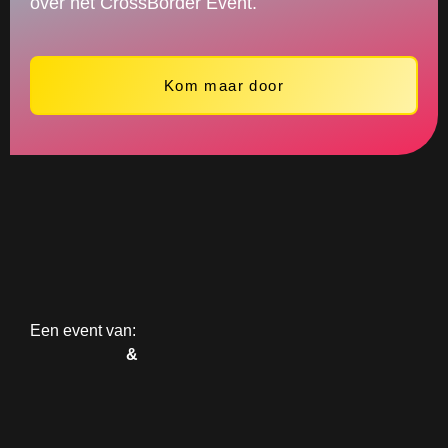
over het CrossBorder Event.
Kom maar door
Een event van:
&