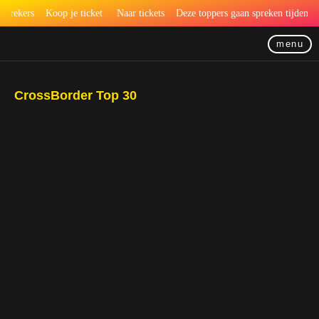
prekers
Koop je ticket
Naar tickets
Deze toppers gaan spreken tijdens he
menu
CrossBorder Top 30