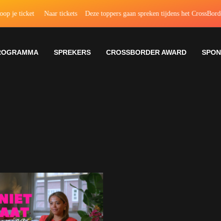
cket
Naar tickets
Deze toppers gaan spreken tijdens het CrossBorder Event
ROGRAMMA
SPREKERS
CROSSBORDER AWARD
SPO