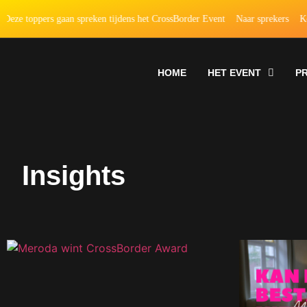
pers gaan spreken tijdens het CrossBorder Event
Naar sprekers
Koop je ti
HOME
HET EVENT
P
Insights